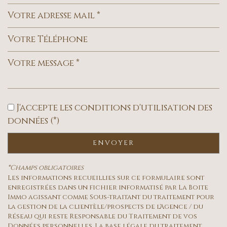
Leaflet
|
©
Jawg
Maps
|
© OpenStreetMap
Collège
J'accepte les conditions d'utilisation des
Lycée
données (*)
statistiques
ENVOYER
Nombre d'habitants
2 818
*Champs obligatoires
Les informations recueillies sur ce formulaire sont
Propriétaires (vs. locataires)
59,22 %
enregistrées dans un fichier informatisé par La Boite
Taxe habitation
12,18 %
Immo agissant comme Sous-traitant du traitement pour
la gestion de la clientèle/prospects de l'Agence / du
Taxe foncière
9,79 %
Réseau qui reste Responsable du Traitement de vos
Données personnelles. La base légale du traitement