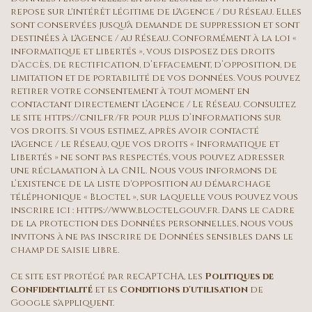
Habitants de moins de 25 ans
23,07 %
repose sur l'intérêt légitime de l'Agence / du Réseau. Elles
Habitants de 25 à 55 ans
38,91 %
sont conservées jusqu'à demande de suppression et sont
destinées à l'Agence / au Réseau. Conformément à la loi «
Habitants de plus de 55 ans
38,02 %
informatique et libertés », vous disposez des droits
d’accès, de rectification, d’effacement, d’opposition, de
Nombre d'enfants par famille
0,72
limitation et de portabilité de vos données. Vous pouvez
Familles sans enfant
53,50 %
retirer votre consentement à tout moment en
contactant directement l’Agence / Le Réseau. Consultez
Familles avec 1 ou 2 enfants
41,82 %
le site
https://cnil.fr/fr
pour plus d’informations sur
vos droits. Si vous estimez, après avoir contacté
Maisons
79,15 %
l'Agence / le Réseau, que vos droits « Informatique et
Libertés » ne sont pas respectés, vous pouvez adresser
Appartements
20,85 %
une réclamation à la CNIL. Nous vous informons de
Familles avec 3 enfants
4,67 %
l’existence de la liste d'opposition au démarchage
téléphonique « Bloctel », sur laquelle vous pouvez vous
inscrire ici :
https://www.bloctel.gouv.fr
. Dans le cadre
de la protection des Données personnelles, nous vous
invitons à ne pas inscrire de Données sensibles dans le
champ de saisie libre.
Ce site est protégé par reCAPTCHA, les
Politiques de
Confidentialité
et es
Conditions d'utilisation
de
Google s'appliquent.