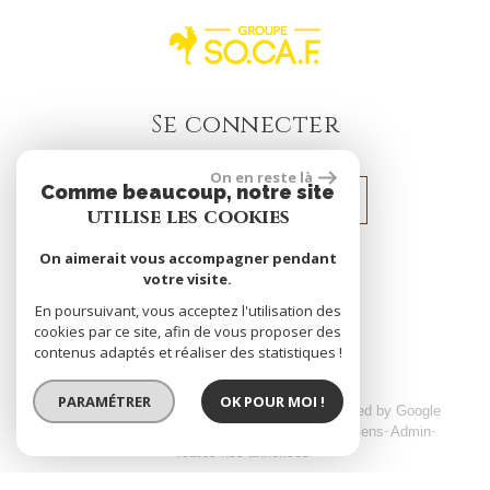
Se connecter
On en reste là
Comme beaucoup, notre site
Espace propriétaire
utilise les cookies
On aimerait vous accompagner pendant
votre visite.
site réalisé par
En poursuivant, vous acceptez l'utilisation des
cookies par ce site, afin de vous proposer des
contenus adaptés et réaliser des statistiques !
PARAMÉTRER
OK POUR MOI !
© 2026 | Tous droits réservés | Traduction powered by Google
Plan du site
Mentions légales
Nos honoraires
Liens
Admin
Toutes nos annonces