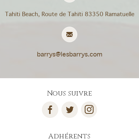
Tahïti Beach, Route de Tahïti 83350 Ramatuelle
barrys@lesbarrys.com
Nous suivre
Adhérents