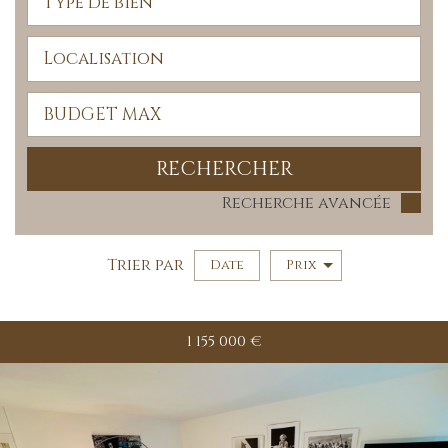
RECHERCHER
Recherche avancée
Trier par
Date
Prix
5KM
10KM
25KM
1 155 000
€